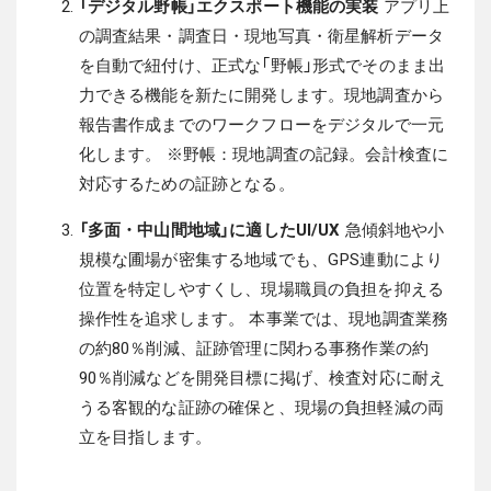
「デジタル野帳」エクスポート機能の実装
アプリ上
の調査結果・調査日・現地写真・衛星解析データ
を自動で紐付け、正式な「野帳」形式でそのまま出
力できる機能を新たに開発します。現地調査から
報告書作成までのワークフローをデジタルで一元
化します。
※野帳：現地調査の記録。会計検査に
対応するための証跡となる。
「多面・中山間地域」に適したUI/UX
急傾斜地や小
規模な圃場が密集する地域でも、GPS連動により
位置を特定しやすくし、現場職員の負担を抑える
操作性を追求します。
本事業では、現地調査業務
の約80％削減、証跡管理に関わる事務作業の約
90％削減などを開発目標に掲げ、検査対応に耐え
うる客観的な証跡の確保と、現場の負担軽減の両
立を目指します。