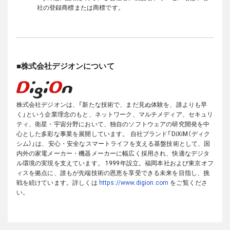
社の登録商標または商標です。
■株式会社デジオンについて
株式会社デジオンは、「新たな技術で、まだ見ぬ体験を、誰よりも早
く」という企業理念のもと、ネットワーク、マルチメディア、セキュリ
ティ、衛星・宇宙分野において、独自のソフトウェアの研究開発を中
心とした多彩な事業を展開しています。
自社ブランド「DiXiM（ディク
シム）」は、安心・安全なスマートライフを支える基盤技術として、国
内外の家電メーカー・機器メーカーに幅広く採用され、快適なデジタ
ル環境の実現を支えています。
1999年設立。福岡本社および東京オフ
ィスを拠点に、誰もが先端技術の恩恵を享受できる未来を目指し、挑
戦を続けています。詳しくは
https://www.digion.com
をご覧くださ
い。