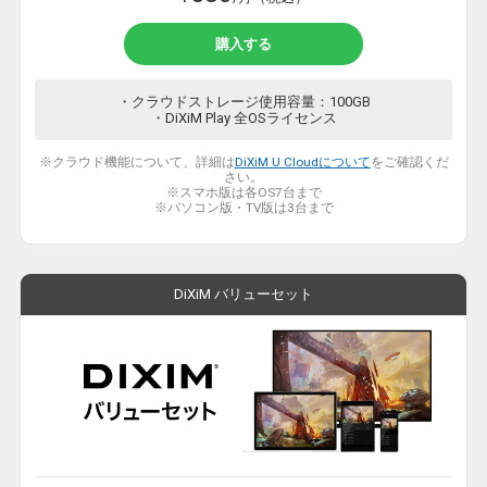
購入する
・クラウドストレージ使用容量：100GB
・DiXiM Play 全OSライセンス
※クラウド機能について、詳細は
DiXiM U Cloudについて
をご確認くだ
さい。
※スマホ版は各OS7台まで
※パソコン版・TV版は3台まで
DiXiM バリューセット